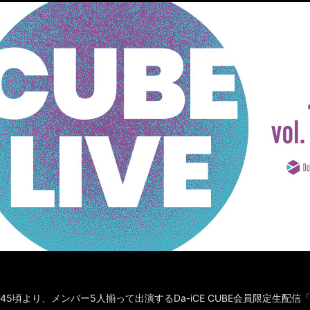
8:45頃より、メンバー5人揃って出演するDa-iCE CUBE会員限定生配信「CU