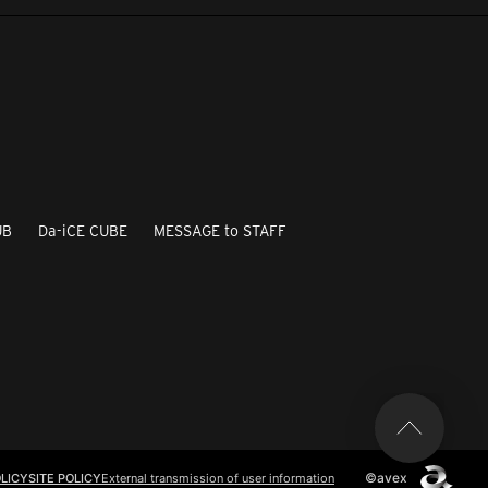
UB
Da-iCE CUBE
MESSAGE to STAFF
©avex
LICY
SITE POLICY
External transmission of user information