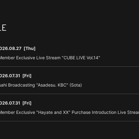
LE
026.08.27
[Thu]
ember Exclusive Live Stream "CUBE LIVE Vol.14"
026.07.31
[Fri]
ahi Broadcasting "Asadesu. KBC" (Sota)
026.07.31
[Fri]
ember Exclusive "Hayate and XX" Purchase Introduction Live Strea