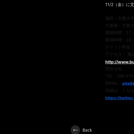
11/2（金）に
場所：文教大
主催者：文教大
開場時間：17：
開演時間：18：
チケット料金：学
アクセス： 東
http://www.b
問合せ先：
TEL：048-97
EMAIL：
aitad
詳細は、こち
https://twitte
Back