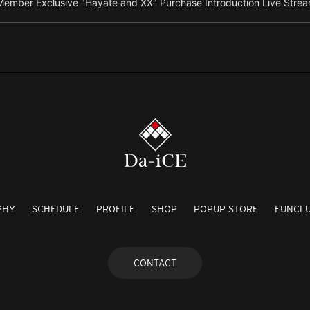
ember Exclusive "Hayate and XX" Purchase Introduction Live Strea
PHY
SCHEDULE
PROFILE
SHOP
POPUP STORE
FUNCL
CONTACT