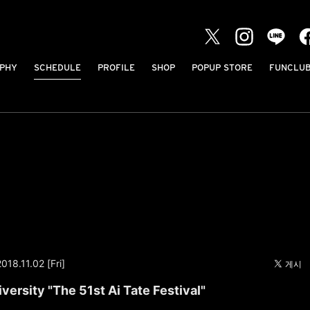
PHY
SCHEDULE
PROFILE
SHOP
POPUP STORE
FUNCLU
2018.11.02 [Fri]
versity "The 51st Ai Tate Festival"