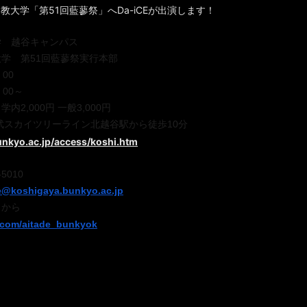
文教大学「第51回藍蓼祭」へDa-iCEが出演します！
学 越谷キャンパス
学 第51回藍蓼祭実行本部
00
00～
内2,000円 一般3,000円
武スカイツリーライン北越谷駅から徒歩10分
unkyo.ac.jp/access/koshi.htm
9-5010
e@koshigaya.bunkyo.
ac.jp
らから
r.com/aitade_
bunkyok