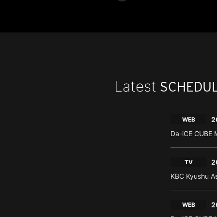
Latest
SCHEDU
2
WEB
Da-iCE CUBE M
2
TV
KBC Kyushu As
2
WEB