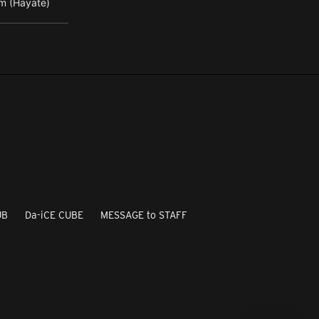
m (Hayate)
UB
Da-iCE CUBE
MESSAGE to STAFF