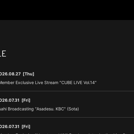
LE
026.08.27
[Thu]
ember Exclusive Live Stream "CUBE LIVE Vol.14"
026.07.31
[Fri]
ahi Broadcasting "Asadesu. KBC" (Sota)
026.07.31
[Fri]