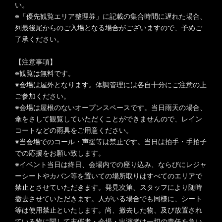
い。
※「優先観覧エリア整理券」に記載の集合時間に遅れた場合、
列最後尾からのご入場となる場合がございますので、予めご
了承ください。
【注意事項】
※観覧は無料です。
※会場は屋外となります。体調管理には各自十分にご注意の上
ご参加ください。
※会場は屋根のないオープンスペースです。当日雨天の場合、
傘をさして観覧していただくことができませんので、レイン
コートなどの雨具をご用意ください。
※当会場でのコール・声援等は禁止です。当日は拍手・手拍子
での応援をお願い致します。
※イベント当日は終日、会場内での座り込み、ならびにレジャ
ーシートやカバン等を置いての場所取りはすべてのエリアで
禁止とさせていただきます。発見次第、スタッフにより随時
撤去させていただきます。人がいる場合でも同様に、シート
等は使用禁止といたします。尚、撤去した物、及び放置され
ている物に関して主催者・会場・出演者は一切の責任を負い