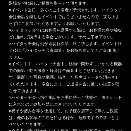
退場を含む厳しい措置を取らせて頂きます。
※イベント当日、多くのご来場者が予想されます。ハイタッチ
会は会話を楽しむイベントではございませんので、立ち止ま
らずにご参加いただきますようお願いいたします。
※ハイタッチ会ではお客様を誘導する際に、お客様の肩や腕な
どに触れて誘導する場合ございます。予めご了承下さい。
※ハイタッチ会は列が途切れ次第、終了致します。イベント終
了後に「ハイタッチ会参加券」をお持ち頂いてもご参加頂け
ません。
※イベント中、ハイタッチ会中、移動中問わず、いかなる機器
での撮影・動画撮影・録音は全面禁止とさせていただきま
す。撮影した写真や動画、録音した音声はデータを消去させ
ていただきます。場合により、ご退場を含む厳しい措置を取
らせて頂きます。
※ハイタッチ会へ携帯電話をお手に持った状態や、胸ポケット
に入れてのご参加を禁止とさせていただきます。
※椅子や踏み台等を使用して、お子様を肩車して等のご観覧
は、他のお客様のご迷惑になるほか、危険ですので禁止とさ
せていただきます。
※会場内で飛び跳ねたりする行為、周りのお客様のご迷惑にな