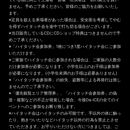
ません。予めご了承ください。皆様のご協力をお願いいたし
ます。
※定員を超える来場者があった場合は、安全面を考慮してやむ
を得ずハイタッチ会を途中で打ち切る場合がございます。
※当日販売しているCDにCDショップ特典はつきませんので予
めご了承ください。
※「ハイタッチ会参加券」1枚につき1度ハイタッチ会にご参加
いただけます。
※ご家族でハイタッチ会に参加される場合は、ご家族の人数分
だけ参加券が必要になります。 小学生以上のお子様は参加券
が必要になります。(小学生未満のお子様は必要ありません)
※「ハイタッチ会参加券」の紛失、盗難等による再発行は致し
ませんのでご了承下さい。
※「優先観覧エリア整理券」、「ハイタッチ会参加券」の偽
造・複製などの不正が発覚した場合、今後Da-iCEの全てのイ
ベントへのご参加をお断り致します。
※ハイタッチ会はハイタッチのみ可能です。手以外の体に触っ
たり、抱きついたりなどハイタッチ以外の行為を禁止とさせ
ていただきます。お守りいただけない方につきましては、ご