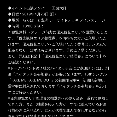
◆イベント出演メンバー：工藤大輝
◆日程 : 2019年4月28日 (日)
◆場所：ららぽーと豊洲 シーサイドデッキ メインステージ
◆時間：13:00 START
＊観覧無料 （ステージ前方に優先観覧エリアを設置いたしま
す。「優先観覧エリア整理券」をお持ちの方がご入場いただ
けます。優先観覧エリアへご入場いただく番号はランダムで
配布となり、はずれもございます。予めご了承ください。）
また、詳細は下記【「優先観覧エリア整理券」について】を
ご確認ください。
※トークイベント終了後のハイタッチ会にご参加頂くには、別
途「ハイタッチ会参加券」が必要となります。16thシングル
「FAKE ME FAKE ME OUT」の初回限定盤A、初回限定盤B、
通常盤に封入されております「ハイタッチ会参加券」を忘れ
ずにご持参ください。
※優先観覧エリア整理券の抽選列への割り込み（遅れて到着し
てきた方、または抽選を終えた方が、すでに並んでいるお連
れ様の列に入り込む、友人が代理で並んで交代するなどの行
為も含む）は禁止とさせていただきます。