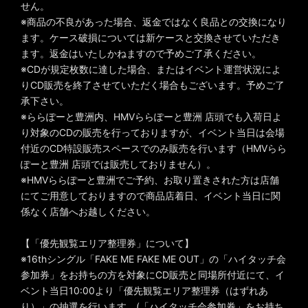
せん。
※商品の不良があった場合、返金ではなく良品との交換になり
ます。ケース破損については新ケースと交換させていただき
ます。返金はいたしかねますので予めご了承ください。
※CDが規定枚数に達した場合、またはイベント運営状況によ
りCD販売を終了させていただく場合もございます。予めご了
承下さい。
※ららぽーと豊洲内、HMVららぽーと豊洲 店頭でも入荷日よ
り対象のCDの販売を行っておりますが、イベント当日は会場
付近のCD特設販売スペースでのみ販売を行います（HMVらら
ぽーと豊洲 店頭では販売しておりません）。
※HMVららぽーと豊洲でご予約、お取り置きされた方は店舗
にてご用意しておりますので商品店着日、イベント当日に関
係なく店舗へお越しください。
【「優先観覧エリア整理券」について】
※16thシングル「FAKE ME FAKE ME OUT」の「ハイタッチ会
参加券」をお持ちの方を対象にCD販売と同場所付近にて、イ
ベント当日10:00より「優先観覧エリア整理券（はずれあ
り）」の抽選を行います。(「ハイタッチ会参加券」をお持ち