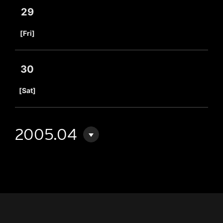
29
​ ​
[Fri]
30
​ ​
[Sat]
2005.04