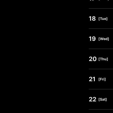
18
​ ​
[Tue]
19
​ ​
[Wed]
20
​ ​
[Thu]
21
​ ​
[Fri]
22
​ ​
[Sat]