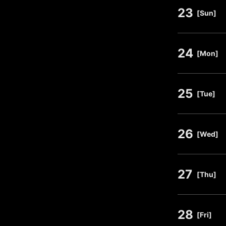
23
​ ​
[Sun]
24
​ ​
[Mon]
25
​ ​
[Tue]
26
​ ​
[Wed]
27
​ ​
[Thu]
28
​ ​
[Fri]