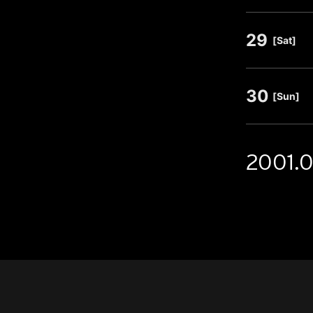
29
​ ​
[Sat]
30
​ ​
[Sun]
2001.