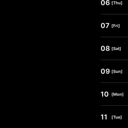
06
​ ​
[Thu]
07
​ ​
[Fri]
08
​ ​
[Sat]
09
​ ​
[Sun]
10
​ ​
[Mon]
11
​ ​
[Tue]