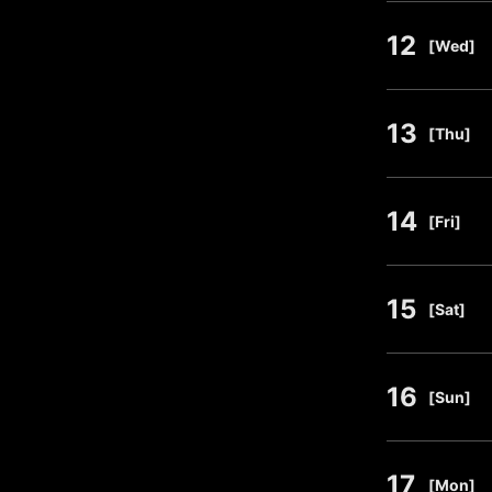
12
​ ​
[Wed]
13
​ ​
[Thu]
14
​ ​
[Fri]
15
​ ​
[Sat]
16
​ ​
[Sun]
17
​ ​
[Mon]