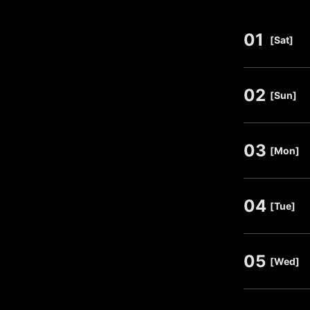
01
​ ​
[Sat]
02
​ ​
[Sun]
03
​ ​
[Mon]
04
​ ​
[Tue]
05
​ ​
[Wed]