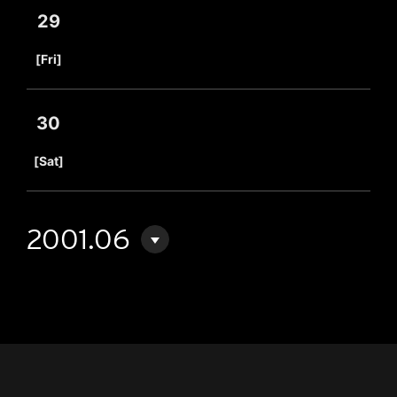
29
​ ​
[Fri]
30
​ ​
[Sat]
2001.06