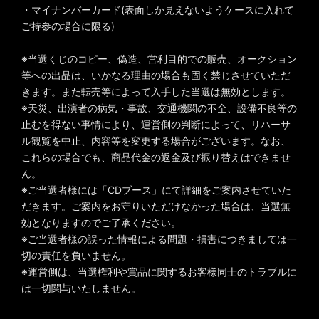
・マイナンバーカード(表面しか見えないようケースに入れて
ご持参の場合に限る)
※当選くじのコピー、偽造、営利目的での販売、オークション
等への出品は、いかなる理由の場合も固く禁じさせていただ
きます。また転売等によって入手した当選は無効とします。
※天災、出演者の病気・事故、交通機関の不全、設備不良等の
止むを得ない事情により、運営側の判断によって、リハーサ
ル観覧を中止、内容等を変更する場合がございます。なお、
これらの場合でも、商品代金の返金及び振り替えはできませ
ん。
※ご当選者様には「CDブース」にて詳細をご案内させていた
だきます。ご案内をお守りいただけなかった場合は、当選無
効となりますのでご了承ください。
※ご当選者様の誤った情報による問題・損害につきましては一
切の責任を負いません。
※運営側は、当選権利や賞品に関するお客様同士のトラブルに
は一切関与いたしません。