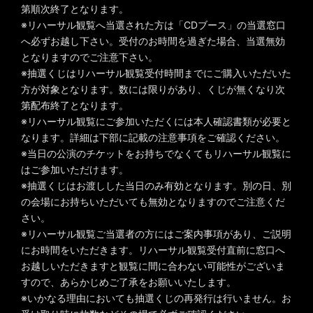
第順次終了となります。
※リハーサル観覧へ当選された方は「CDブース」の当選窓口
へ必ずお越し下さい。受付のお時間を過ぎた場合、当選無効
となりますのでご注意下さい。
※抽選くじはリハーサル観覧受付時間までにご購入いただいた
方が対象となります。数には限りがあり、くじが無くなり次
第配布終了となります。
※リハーサル観覧にご参加いただくには本人確認書類が必要と
なります。詳細は下部に記載の注意事項をご確認ください。
※当日の公演のチケットをお持ちでなくてもリハーサル観覧に
はご参加いただけます。
※抽選くじはお渡しした当日のみ有効となります。別の日、別
の会場にお持ちいただいても無効となりますのでご注意くだ
さい。
※リハーサル観覧ご当選者の方にはご案内事項があり、ご説明
にお時間をいただきます。リハーサル観覧受付直前に窓口へ
お越しいただきますと観覧に間に合わない可能性がございま
すので、あらかじめご了承をお願いいたします。
※いかなる理由においても抽選くじの再発行は行いません。お