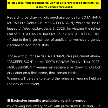
ng lots Bonus: Additional Rehearsal Viewing Slots Announced! Sales with Tour-
Exclusive Bonuses Announced!
Regarding by drawing lots purchase bonus for SOTA HANA
MURA's Pre-Debut Album "ASCEEENSION," which will be re
leased on Wednesday, June 3, 2026, for viewing the rehea
rsal of "SOTA HANAMURA Live Tour 2026 -ASCEEENSION
-," due to the large number of applicants, we have urgently
decided to add more slots.
Those who purchase SOTA HANAMURA's pre-debut album
"ASCEEENSION" at the "SOTA HANAMURA Live Tour 2026
-ASCEEENSION-" venues will receive a by drawing lots lott
ery ticket on a first-come, first-served basis!
Winners will be able to attend the rehearsal viewing held on
the day of the event.
■ Exclusive benefits available only at the venue
by drawing lots lottery ticket with prize draw (1 sticker) Siz