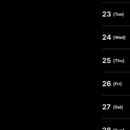
23
​ ​
[Tue]
24
​ ​
[Wed]
25
​ ​
[Thu]
26
​ ​
[Fri]
27
​ ​
[Sat]
​ ​