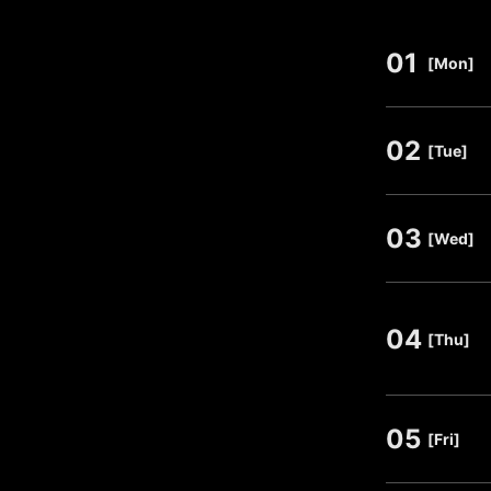
01
​ ​
[Mon]
02
​ ​
[Tue]
03
​ ​
[Wed]
04
​ ​
[Thu]
05
​ ​
[Fri]