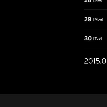
28
[Sun]
29
​ ​
[Mon]
30
​ ​
[Tue]
2015.