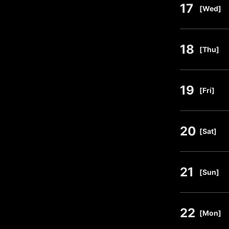
17
​ ​
[Wed]
18
​ ​
[Thu]
19
​ ​
[Fri]
20
​ ​
[Sat]
21
​ ​
[Sun]
22
​ ​
[Mon]