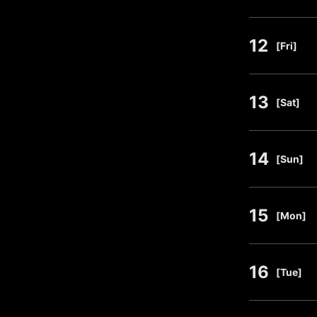
12
​ ​
[Fri]
13
​ ​
[Sat]
14
​ ​
[Sun]
15
​ ​
[Mon]
16
​ ​
[Tue]