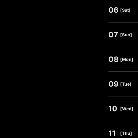
06
​ ​
[Sat]
07
​ ​
[Sun]
08
​ ​
[Mon]
09
​ ​
[Tue]
10
​ ​
[Wed]
11
​ ​
[Thu]