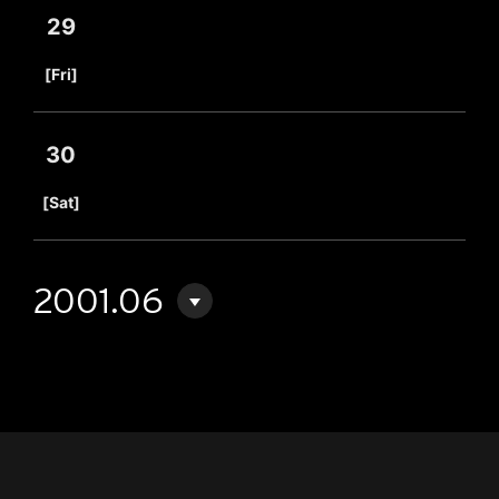
29
​ ​
[Fri]
30
​ ​
[Sat]
2001.06