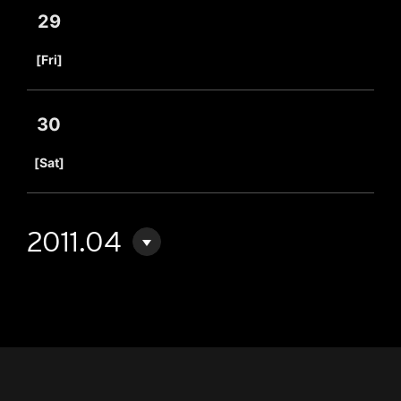
29
​ ​
[Fri]
30
​ ​
[Sat]
2011.04