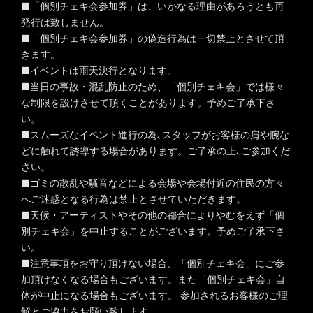
■「個別チェキ会参加券」は、いかなる理由があろうとも再
発行は致しません。
■「個別チェキ会参加券」の偽造行為は一切禁止とさせて頂
きます。
■イベントは雨天決行となります。
■当日の事故・混乱防止のため、「個別チェキ会」では様々
な制限を設けさせて頂くことがあります。予めご了承下さ
い。
■スムーズなイベント進行の為､スタッフがお客様の肩や腕な
どに触れて誘導する場合があります。ご了承の上､ご参加くだ
さい。
■ゴミの散乱や騒音などによる会場や会場付近の住民の方々
へご迷惑となる行為は禁止とさせていただきます。
■天候・アーティストやその他の都合によりやむをえず「個
別チェキ会」を中止することがございます。予めご了承下さ
い。
■注意事項をお守り頂けない場合、「個別チェキ会」にご参
加頂けなくなる場合もございます。また「個別チェキ会」自
体が中止になる場合もございます。 参加されるお客様のご理
解とご協力をお願い致します。