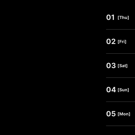
01
​ ​
[Thu]
02
​ ​
[Fri]
03
​ ​
[Sat]
04
​ ​
[Sun]
05
​ ​
[Mon]