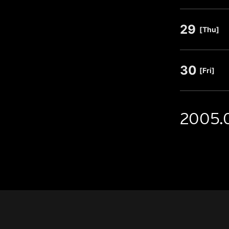
29
​ ​
[Thu]
30
​ ​
[Fri]
2005.