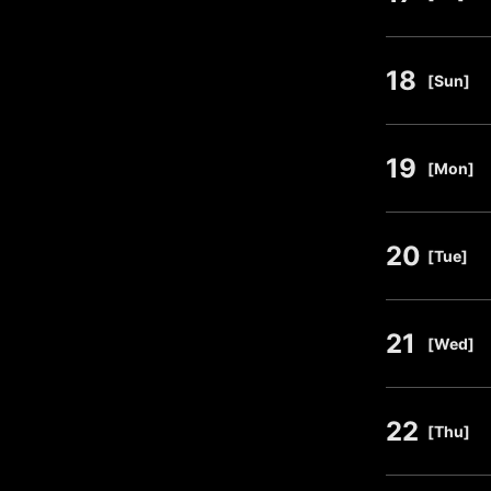
18
​ ​
[Sun]
19
​ ​
[Mon]
20
​ ​
[Tue]
21
​ ​
[Wed]
22
​ ​
[Thu]