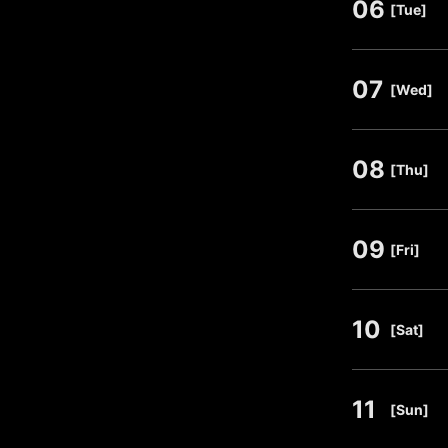
06
​ ​
[Tue]
07
​ ​
[Wed]
08
​ ​
[Thu]
09
​ ​
[Fri]
10
​ ​
[Sat]
11
​ ​
[Sun]