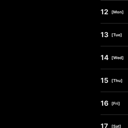
12
​ ​
[Mon]
13
​ ​
[Tue]
14
​ ​
[Wed]
15
​ ​
[Thu]
16
​ ​
[Fri]
17
​ ​
[Sat]