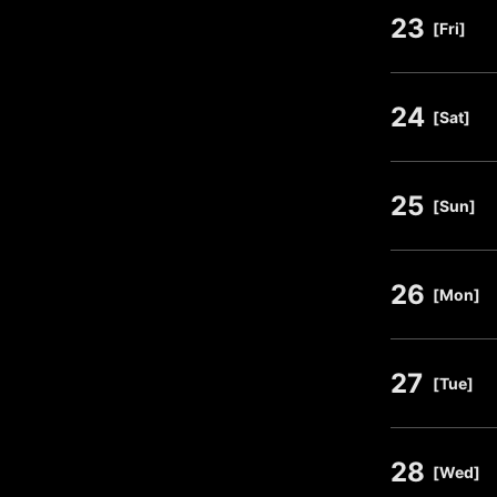
23
​ ​
[Fri]
24
​ ​
[Sat]
25
​ ​
[Sun]
26
​ ​
[Mon]
27
​ ​
[Tue]
28
​ ​
[Wed]