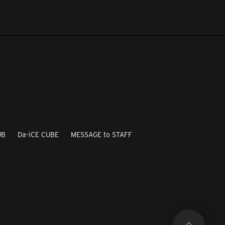
UB
Da-iCE CUBE
MESSAGE to STAFF