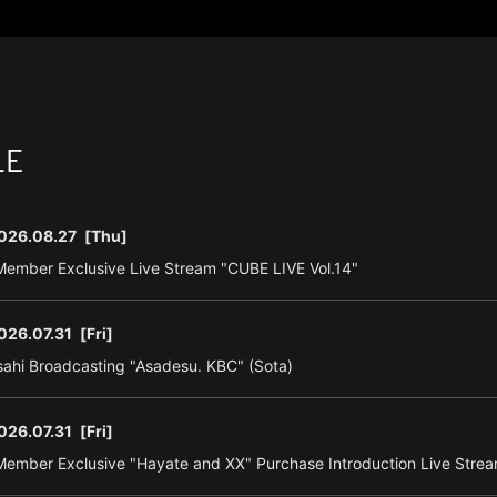
LE
026.08.27
[Thu]
ember Exclusive Live Stream "CUBE LIVE Vol.14"
026.07.31
[Fri]
ahi Broadcasting "Asadesu. KBC" (Sota)
026.07.31
[Fri]
ember Exclusive "Hayate and XX" Purchase Introduction Live Strea