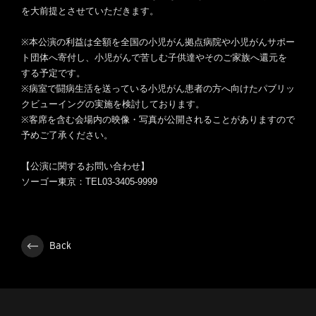
を大前提
とさせていただきます。
※
本公演の利益は全額を全国の小児がん拠点病院や小児がんサポー
ト
団体へ寄付し、
小児がんで苦しむ子供達やそのご家族へ還元を
する予定です。
※
病室で闘病生活を送っている小児がん患者の方へ向けたパブリッ
ク
ビューイングの実施を検討しております。
※客席を含む会場内の映像・
写真が公開されることがありますので
予めご了承ください。
【公演に関するお問い合わせ】
ソーゴー東京：TEL03-3405-9999
Back