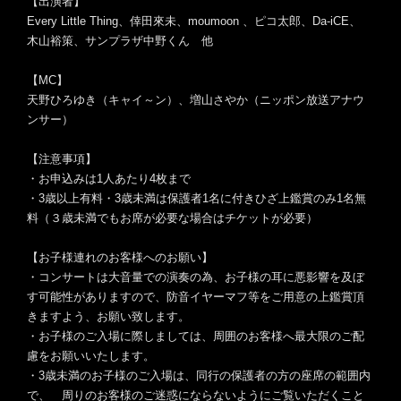
【出演者】
Every Little Thing、倖田來未、moumoon 、ピコ太郎、Da-iCE、
木山裕策、サンプラザ中野くん 他
【MC】
天野ひろゆき（キャイ～ン）、増山さやか（
ニッポン放送アナウ
ンサー）
【注意事項】
・お申込みは1人あたり4枚まで
・3歳以上有料・3歳未満は保護者1名に付きひざ上鑑賞のみ1名
無
料（３歳未満でもお席が必要な場合はチケットが必要）
【お子様連れのお客様へのお願い】
・コンサートは大音量での演奏の為、
お子様の耳に悪影響を及ぼ
す可能性がありますので、
防音イヤーマフ等をご用意の上鑑賞頂
きますよう、
お願い致します。
・お子様のご入場に際しましては、
周囲のお客様へ最大限のご配
慮をお願いいたします。
・3歳未満のお子様のご入場は、
同行の保護者の方の座席の範囲内
で、 周りのお客様のご迷惑にならないようにご覧いただくこと